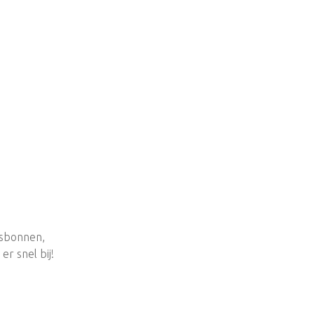
esbonnen,
r snel bij!