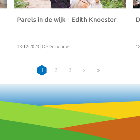
Parels in de wijk - Edith Knoester
D
18-12-2023
| De Duindorper
1
1
2
3