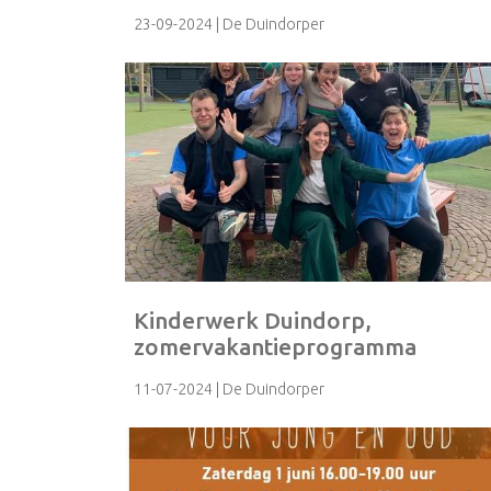
23-09-2024
| De Duindorper
Kinderwerk Duindorp,
zomervakantieprogramma
11-07-2024
| De Duindorper