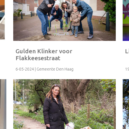
Gulden Klinker voor
L
Flakkeesestraat
6-05-2024
| Gemeente Den Haag
1