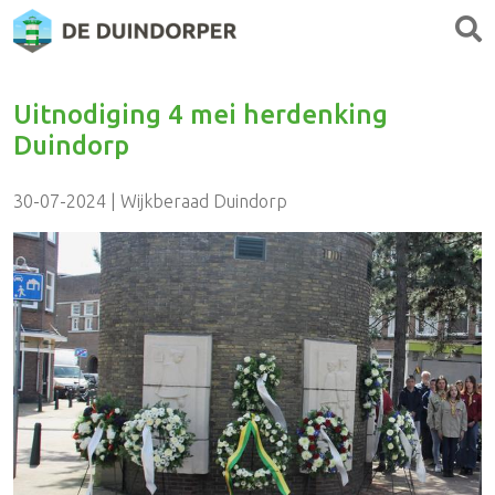
Uitnodiging 4 mei herdenking
Duindorp
30-07-2024 | Wijkberaad Duindorp